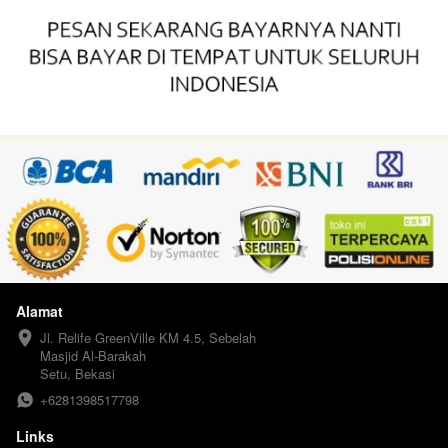
Alamat
Jl. Relife GreenVille KM 4.5, Sebelah 
Masjid Al-Barakah

Setu, Bekasi
+6281398517798
Links