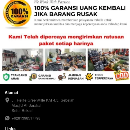
Alamat
Jl. Relife GreenVille KM 4.5, Sebelah 
Masjid Al-Barakah

Setu, Bekasi
+6281398517798
Links