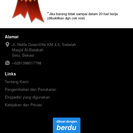
Alamat
Jl. Relife GreenVille KM 4.5, Sebelah 
Masjid Al-Barakah

Setu, Bekasi
+6281398517798
Links
Tentang Kami
Pengembalian dan Penukaran
Ekspedisi yang digunakan
Kebijakan dan Privasi
dibuat dengan
berdu