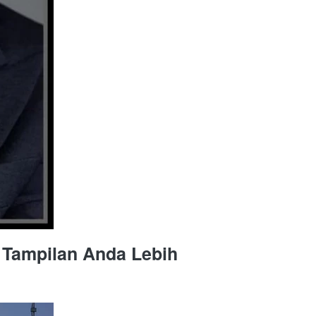
100% Kemewahan dan Keindahan Jam Tangan Ini Membuat Tampilan Anda Lebih 