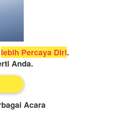
 
lebih Percaya Diri
.
rti Anda.
rbagai Acara