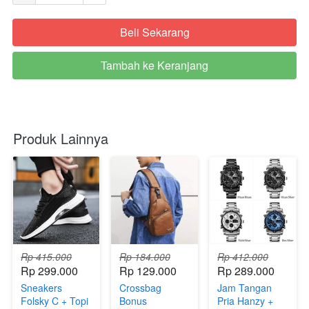
Beli Sekarang
`
Tambah ke Keranjang
`
Produk Lainnya
Rp 415.000
Rp 184.000
Rp 412.000
Rp 299.000
Rp 129.000
Rp 289.000
Sneakers
Crossbag
Jam Tangan
Folsky C + Topi
Bonus
Pria Hanzy +