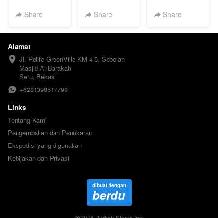
Keren +
Smartwatch
Topi Keren +
Dompet Keren
Dompet Keren
Share
Share
Share
+ Smartwatch
+ Smartwatch
Alamat
Jl. Relife GreenVille KM 4.5, Sebelah 
Masjid Al-Barakah

Setu, Bekasi
+6281398517798
Links
Tentang Kami
Pengembalian dan Penukaran
Ekspedisi yang digunakan
Kebijakan dan Privasi
dibuat dengan
berdu
@
2026
Berkah Stores Inc.