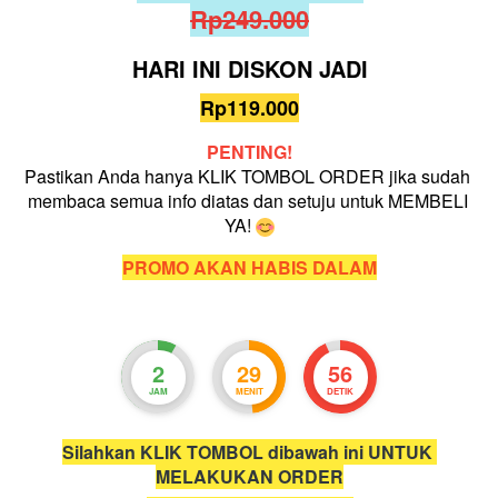
Rp249.000
HARI INI DISKON JADI
Rp119.000
PENTING!
Pastikan Anda hanya KLIK TOMBOL ORDER jika sudah 
membaca semua info diatas dan setuju untuk MEMBELI 
YA! 
PROMO AKAN HABIS DALAM
2
29
55
JAM
MENIT
DETIK
Silahkan KLIK TOMBOL dibawah ini UNTUK 
MELAKUKAN ORDER