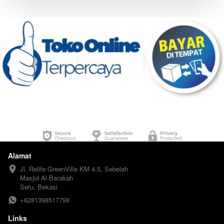
Alamat
Jl. Relife GreenVille KM 4.5, Sebelah 
Masjid Al-Barakah

Setu, Bekasi
+6281398517798
Links