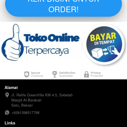
`
ORDER!
Alamat
Jl. Relife GreenVille KM 4.5, Sebelah 
Masjid Al-Barakah

Setu, Bekasi
+6281398517798
Links