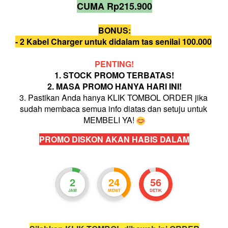
CUMA Rp215.900
BONUS:
- 2 Kabel Charger untuk didalam tas senilai 100.000
PENTING!
1.
STOCK PROMO TERBATAS!
2. MASA PROMO HANYA HARI INI!
3. Pastikan Anda hanya KLIK TOMBOL ORDER jika 
sudah membaca semua info diatas dan setuju untuk 
MEMBELI YA! 
PROMO DISKON AKAN HABIS DALAM
2
24
55
JAM
MENIT
DETIK