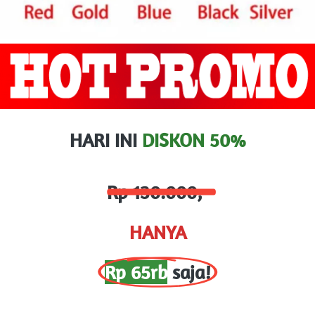
HARI INI 
DISKON 50%
Rp 130.000,-
HANYA
Rp 65rb
 saja!