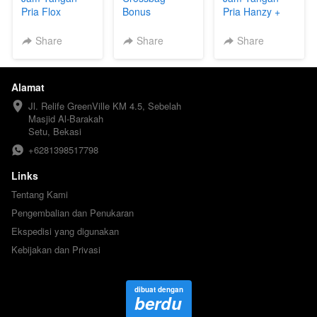
Pria Flox
Bonus
Pria Hanzy +
Smartwatch
Topi Keren +
Dompet Keren
Share
Share
Share
+ Smartwatch
Alamat
Jl. Relife GreenVille KM 4.5, Sebelah 
Masjid Al-Barakah

Setu, Bekasi
+6281398517798
Links
Tentang Kami
Pengembalian dan Penukaran
Ekspedisi yang digunakan
Kebijakan dan Privasi
dibuat dengan
berdu