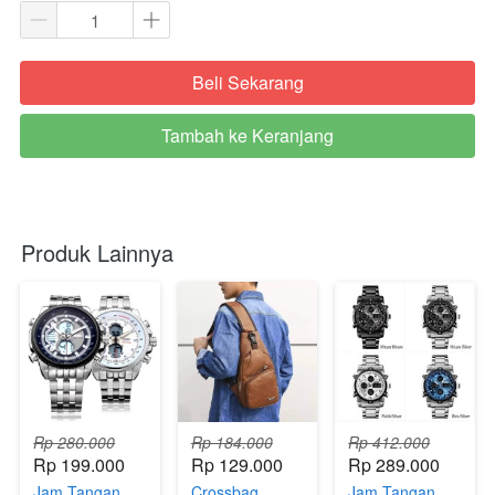
Beli Sekarang
`
Tambah ke Keranjang
`
Produk Lainnya
Rp 280.000
Rp 184.000
Rp 412.000
Rp 199.000
Rp 129.000
Rp 289.000
Jam Tangan
Crossbag
Jam Tangan